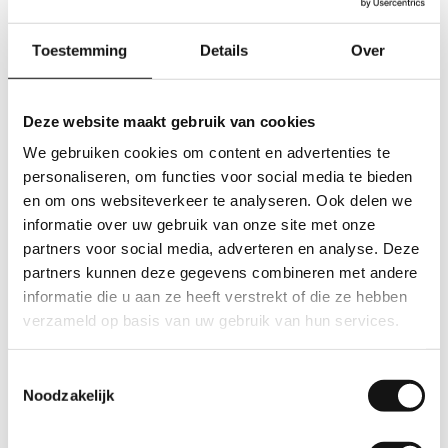
Verzoek einde dienstverband Fase 3-4
Toestemming
Details
Over
Wil jij (tijdelijke) stoppen met werken bij ons, laat het
ons weten. Je kunt tegen iedere dag opzeggen, maar
let op! Er geldt een wettelijke opzegtermijn van 1
Deze website maakt gebruik van cookies
maand.
We gebruiken cookies om content en advertenties te
personaliseren, om functies voor social media te bieden
Naam
*
en om ons websiteverkeer te analyseren. Ook delen we
informatie over uw gebruik van onze site met onze
Voornaam
partners voor social media, adverteren en analyse. Deze
partners kunnen deze gegevens combineren met andere
Achternaam
informatie die u aan ze heeft verstrekt of die ze hebben
verzameld op basis van uw gebruik van hun services.
Personeelsnummer
*
Toestemmingsselectie
Noodzakelijk