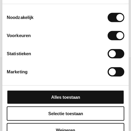
Vragen?
Toestemmingsselectie
Noodzakelijk
Neem contact op met ons kantoor.
Contact
Voorkeuren
Statistieken
Marketing
Van Zanten Uitzendburo
Alles toestaan
IJweg 1415
2152 NB Nieuw Vennep
Selectie toestaan
0252-672344
info@zantenvj.nl
Weigeren