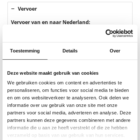
Vervoer
Vervoer van en naar Nederland:
Informatie volgt later.
Woon-werk verkeer
Toestemming
Details
Over
Informatie volgt later.
Woning
Deze website maakt gebruik van cookies
We gebruiken cookies om content en advertenties te
Uitbetaling
personaliseren, om functies voor social media te bieden
en om ons websiteverkeer te analyseren. Ook delen we
Contract
informatie over uw gebruik van onze site met onze
partners voor social media, adverteren en analyse. Deze
partners kunnen deze gegevens combineren met andere
Wat als je ziek wordt
informatie die u aan ze heeft verstrekt of die ze hebben
verzameld op basis van uw gebruik van hun services.
Openingstijden bezoek op kantoor