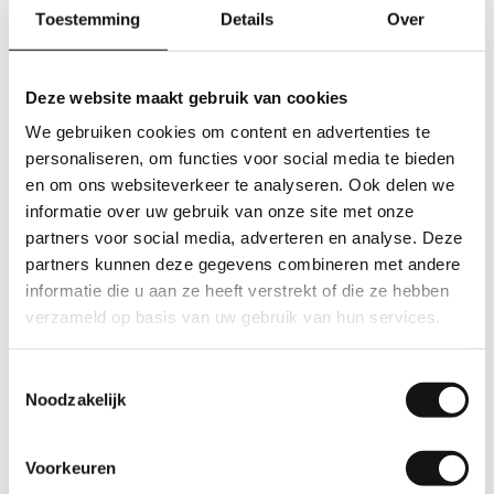
sectoren zoals: agrarisch, grafimedia, logistiek,
Toestemming
Details
Over
recycling, textiel en techniek.
Onderdeel worden van ons team, is onderdeel
Deze website maakt gebruik van cookies
worden van de ‘familie’. De betrokkenheid voor onze
We gebruiken cookies om content en advertenties te
medewerkers is hoog. Wij vinden het belangrijk dat
personaliseren, om functies voor social media te bieden
onze medewerkers een goede balans vinden tussen
en om ons websiteverkeer te analyseren. Ook delen we
werk en privé. 1x per maand hebben we een
informatie over uw gebruik van onze site met onze
gezamenlijke lunch op kosten van het bedrijf en zo
partners voor social media, adverteren en analyse. Deze
zijn er in de wintermaanden altijd verse citroenen en
partners kunnen deze gegevens combineren met andere
gember aanwezig voor een vers kop thee tegen de
informatie die u aan ze heeft verstrekt of die ze hebben
verkoudheid.
verzameld op basis van uw gebruik van hun services.
Toestemmingsselectie
Noodzakelijk
Vacature intercedent en planner
Bekijk
Voorkeuren