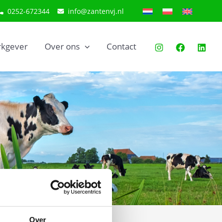
0252-672344
info@zantenvj.nl
kgever
Over ons
Contact
Over