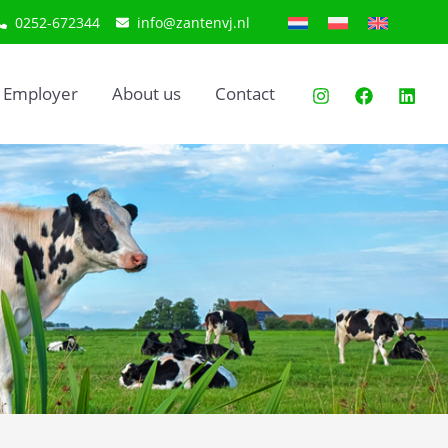
0252-672344
info@zantenvj.nl
Employer
About us
Contact