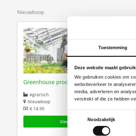
Nieuwkoop
Toestemming
Deze website maakt gebruik
We gebruiken cookies om cont
Greenhouse production worker
websiteverkeer te analyseren
media, adverteren en analys
Agrarisch
verstrekt of die ze hebben v
Nieuwkoop
€ 14.99
Toestemmingsselectie
Noodzakelijk
View vacancy