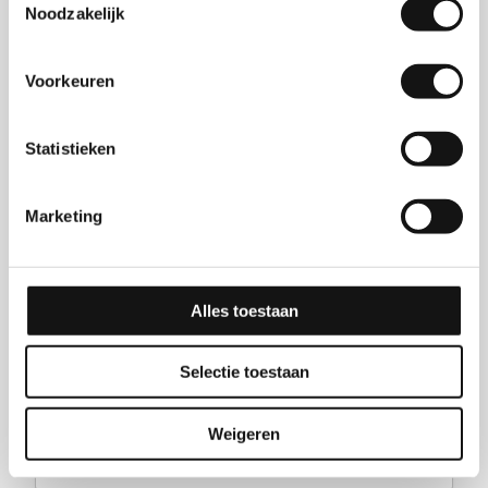
Noodzakelijk
Voorkeuren
Statistieken
Marketing
laundromat employee
Alles toestaan
Industrie
Industry
Heemstede
Selectie toestaan
€15.45 + 5.33% Year-End Bonus
View vacancy
Weigeren