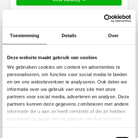
Toestemming
Details
Over
Deze website maakt gebruik van cookies
We gebruiken cookies om content en advertenties te
personaliseren, om functies voor social media te bieden
en om ons websiteverkeer te analyseren. Ook delen we
Production employee
informatie over uw gebruik van onze site met onze
AlbumprinterProduction Worker at
partners voor social media, adverteren en analyse. Deze
AlbumprinterProduction employee
partners kunnen deze gegevens combineren met andere
Industrie
Albumprinter
informatie die u aan ze heeft verstrekt of die ze hebben
Den-Haag
verzameld op basis van uw gebruik van hun services.
€15.08
View vacancy
Toestemmingsselectie