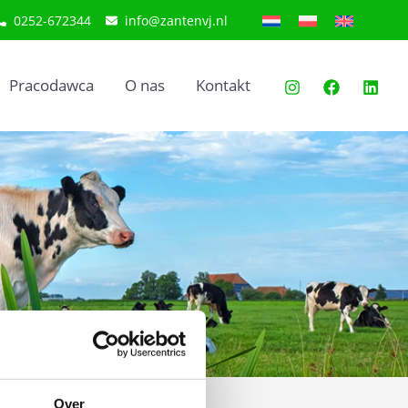
0252-672344
info@zantenvj.nl
Pracodawca
O nas
Kontakt
Over