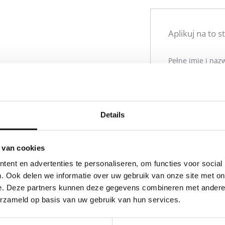
Aplikuj na to 
Pełne imię i naz
t te werken met je handen? Dan is
kers die bloemen/pioenen op het
e-mail
*
nd afgehaald zijn worden ze in
Details
 van cookies
Numer telefonu
n wij?
ent en advertenties te personaliseren, om functies voor social
. Ook delen we informatie over uw gebruik van onze site met on
erg vindt om op het land te
e. Deze partners kunnen deze gegevens combineren met andere i
tten welke bloemen je wel en niet
Krótka motywac
erzameld op basis van uw gebruik van hun services.