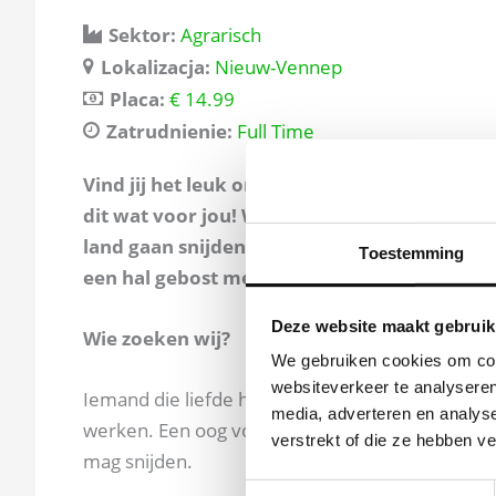
Sektor:
Agrarisch
Lokalizacja:
Nieuw-Vennep
Placa:
€ 14.99
Zatrudnienie:
Full Time
Vind jij het leuk om buiten in de frisse luch
dit wat voor jou! Wij zijn op zoek medewer
land gaan snijden.
Als de bloemen van het la
Toestemming
een hal gebost met de machine.
Deze website maakt gebruik
Wie zoeke
We gebruiken cookies om cont
websiteverkeer te analyseren
Iemand die liefde heeft voor bloemen. Het niet 
media, adverteren en analys
werken. Een oog voor detail heeft om in te scha
verstrekt of die ze hebben v
mag snijden.
Toestemmingsselectie