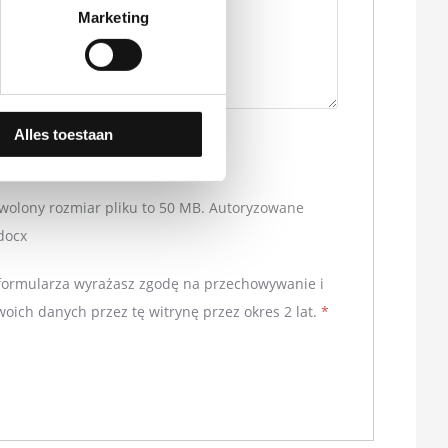
Marketing
Alles toestaan
olony rozmiar pliku to 50 MB.
Autoryzowane
.docx
 formularza wyrażasz zgodę na przechowywanie i
oich danych przez tę witrynę przez okres 2 lat.
*