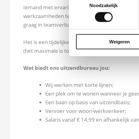
Noodzakelijk
Iemand met ervaring is zeker welkom maar is gee
werkzaamheden te verrichten en houdt van aanp
graag in teamverband.
Het is een tijdelijke functie en afhankelijk van 
Weigeren
(het maximale is tot september/oktober)
Wat biedt ons uitzendbureau jou:
Wij werken met korte lijnen;
Een plek om te wonen wanneer je geen 
Een baan op basis van uitzendbasis;
Vervoer voor woon-werkverkeer;
Salaris vanaf € 14,99 en afhankelijk van