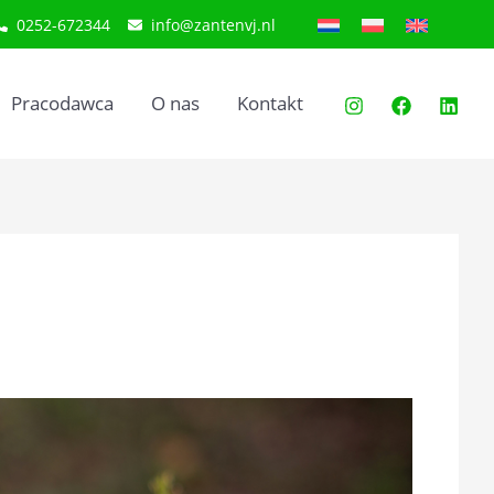
0252-672344
info@zantenvj.nl
Pracodawca
O nas
Kontakt